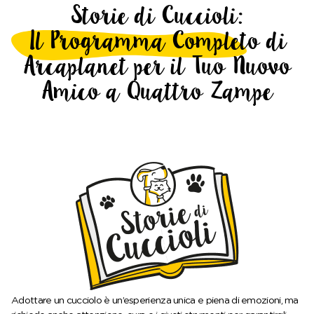
Storie di Cuccioli:
Il Programma Completo di
Arcaplanet per il Tuo Nuovo
Amico a Quattro Zampe
Adottare un cucciolo è un’esperienza unica e piena di emozioni, ma