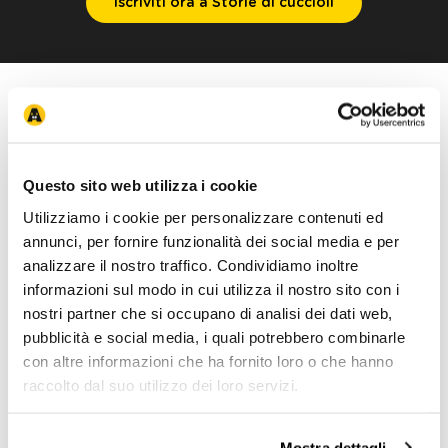
Questo sito web utilizza i cookie
Utilizziamo i cookie per personalizzare contenuti ed
annunci, per fornire funzionalità dei social media e per
analizzare il nostro traffico. Condividiamo inoltre
informazioni sul modo in cui utilizza il nostro sito con i
nostri partner che si occupano di analisi dei dati web,
🐶🐱 I vantaggi del
Programma Storie di Cuccioli?
pubblicità e social media, i quali potrebbero combinarle
Ecco i vantaggi principali esclusivi per i nuovi Pet parent:
con altre informazioni che ha fornito loro o che hanno
• 30% di sconto
sulla prima pappa
per cuccioli
dei marchi
esclusivi Arcaplanet
raccolto dal suo utilizzo dei loro servizi.
✔️ Virtus, Crea, Be Fortis, linea Hi, Next, Wolly's Ranch.
• 25% di sconto
sul primo acquisto
di prodotti per cuccioli
Royal Canin
(per confezioni sotto gli 8 kg).
Mostra dettagli