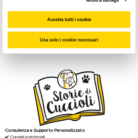
• Un coupon del 30% su accessori cane e gatto da usare entro
i 5 mesi dall’iscrizione al programma.
Sono esclusi gli accessori
oggetto dell'iniziativa “Prezzi Bassi Garantiti”.
Accetta tutti i cookie
• Incisione gratuita della medaglietta
acquistata per il tuo pet
da Arcaplanet.
• PER 5 MESI:
30% di sconto per 5 mesi sugli alimenti specifici per
Usa solo i cookie necessari
cuccioli a marchio
Crea, Be Fortis, linea Hi, Next, Wolly’s Ranch, Virtus.
Consulenza e Supporto Personalizzato
✔️ Consigli nutrizionali.