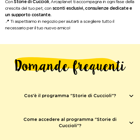
Con
Storie di Cuccioli
, Arcaplanet ti accompagna in ogni fase della
crescita del tuo pet, con
sconti esclusivi, consulenze dedicate e
un supporto costante.
📍 Ti aspettiamo in negozio per aiutarti a scegliere tutto il
necessario per il tuo nuovo amico!
Domande frequenti
Cos'è il programma "Storie di Cuccioli"?
"Storie di Cuccioli" è il programma studiato per
accompagnarti nelle prime fasi di vita del tuo pet. Se hai un
Come accedere al programma "Storie di
cucciolo o un gattino, unisciti subito: ti aspettano sconti sui
Cuccioli"?
prodotti migliori per soddisfare tutte le esigenze del tuo
pet in ogni momento della sua crescita.
L’iscrizione di un Cucciolo all’iniziativa può essere effettuata